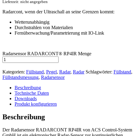
Lieferzeit: nicht angegeben
Radarcont, wenn der Ultraschall an seine Grenzen kommt:
Wetterunabhängig
Durchstrahlen von Materialien
Fernüberwachung/Parametrierung mit IO-Link
Radarsensor RADARCONT® RP4IR Menge
Kategorien:
Füllstand
,
Pegel
,
Radar
,
Radar
Schlagwörter:
Füllstand
,
Füllstandsmessung
,
Radarsensor
Beschreibung
Technische Daten
Downloads
Produkt konfigurieren
Beschreibung
Der Radarsensor RADARCONT RP4IR von ACS Control-System
GmbH ist ein elektronischer Radar-Sensor zur kontinuierlichen