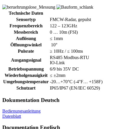
Technische Daten
Sensortyp
FMCW-Radar, gepulst
Frequenzbereich
122 – 123GHz
Messbereich
0 … 10m (FSI)
Auflösung
≤ 1mm
Öffnungswinkel
10°
Pulsrate
≥ 10Hz / ≤ 100ms
RS485 Modbus-RTU
Ausgangssignal
IO-Link
Betriebsspannung
6/9 bis 35V DC
Wiederholgenauigkeit
≤ ±2mm
Umgebungstemperatur
-20…+70°C (-4°F… +158F)
Schutzart
IP65/IP67 (EN/IEC 60529)
Dokumentation Deutsch
Bedienungsanleitung
Datenblatt
Documentation Englisch