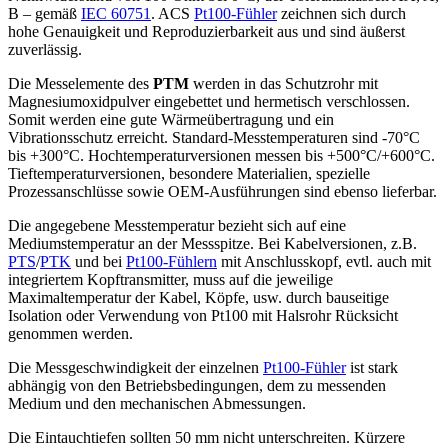
B – gemäß
IEC 60751
. ACS
Pt100-Fühler
zeichnen sich durch
hohe Genauigkeit und Reproduzierbarkeit aus und sind äußerst
zuverlässig.
Die Messelemente des
PTM
werden in das Schutzrohr mit
Magnesiumoxidpulver eingebettet und hermetisch verschlossen.
Somit werden eine gute Wärmeübertragung und ein
Vibrationsschutz erreicht. Standard-Messtemperaturen sind -70°C
bis +300°C. Hochtemperaturversionen messen bis +500°C/+600°C.
Tieftemperaturversionen, besondere Materialien, spezielle
Prozessanschlüsse sowie OEM-Ausführungen sind ebenso lieferbar.
Die angegebene Messtemperatur bezieht sich auf eine
Mediumstemperatur an der Messspitze. Bei Kabelversionen, z.B.
PTS
/
PTK
und bei
Pt100-Fühlern
mit Anschlusskopf, evtl. auch mit
integriertem Kopftransmitter, muss auf die jeweilige
Maximaltemperatur der Kabel, Köpfe, usw. durch bauseitige
Isolation oder Verwendung von Pt100 mit Halsrohr Rücksicht
genommen werden.
Die Messgeschwindigkeit der einzelnen
Pt100-Fühler
ist stark
abhängig von den Betriebsbedingungen, dem zu messenden
Medium und den mechanischen Abmessungen.
Die Eintauchtiefen sollten 50 mm nicht unterschreiten. Kürzere