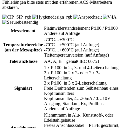
Fühlerlängen bitte stets mit den erfahrenen ACS-Mitarbeitern
abklären.
Platinwiderstandselement Pt100 / Pt1000
Messelement
Andere auf Anfrage
-70°C…+300°C
Temperaturbereiche
-70°C…+500°C (auf Anfrage)
(an der Messspitze)
-70°C…+600°C (auf Anfrage)
Tieftemperaturversion (auf Anfrage)
Toleranzklasse
AA, A, B – gemäß IEC 60751
1 x Pt100: in 2-, 3- und 4-Leiterschaltung
2 x Pt100: in 2 x 2- oder 2 x 3-
Leiterschaltung
3 x Pt100: in 3 x 2-Leiterschaltung
Signalart
Freie Drahtenden zum Selbsteinbau eines
Kopftransmitters
Kopftransmitter, 4…20mA / 0…10V
Ausgang, Standard, Ex, Profibus
Andere auf Anfrage
Klemmraum in Alu-, Kunststoff-, oder
Edelstahlgehäuse
Festes Anschlusskabel – PTFE geschirmt,
Anschlussart